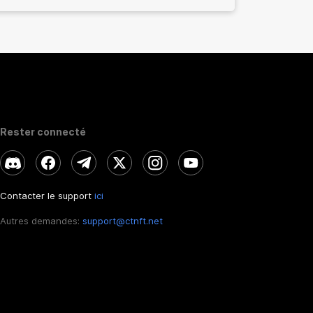
Rester connecté
Contacter le support
ici
Autres demandes:
support@ctnft.net