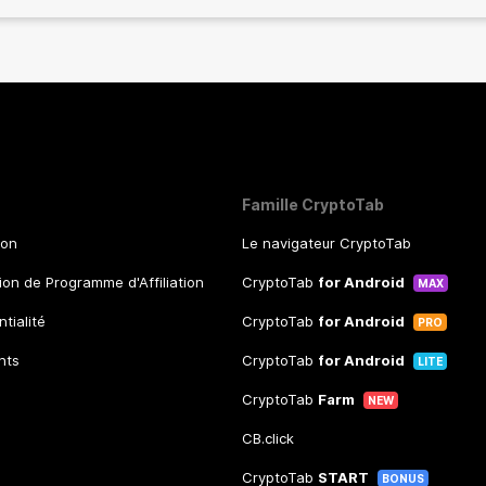
Famille CryptoTab
ion
Le navigateur CryptoTab
tion de Programme d'Affiliation
CryptoTab
for Android
MAX
ntialité
CryptoTab
for Android
PRO
nts
CryptoTab
for Android
LITE
CryptoTab
Farm
NEW
CB.click
CryptoTab
START
BONUS