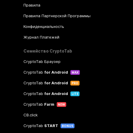
Правила
Правила Партнерской Программы
Конфиденциальность
Журнал Платежей
Семейство CryptoTab
CryptoTab Браузер
CryptoTab
for Android
MAX
CryptoTab
for Android
PRO
CryptoTab
for Android
LITE
CryptoTab
Farm
NEW
CB.click
CryptoTab
START
BONUS