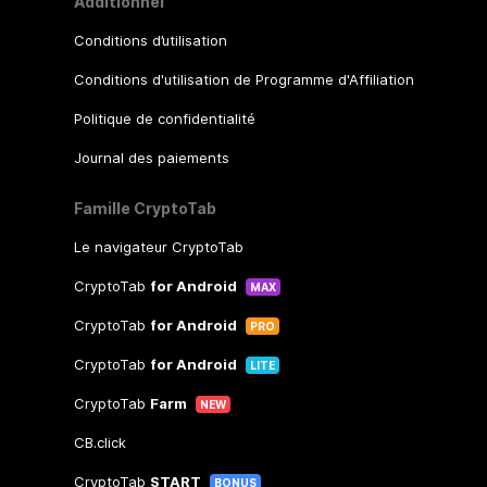
Additionnel
Conditions d’utilisation
Conditions d'utilisation de Programme d'Affiliation
Politique de confidentialité
Journal des paiements
Famille CryptoTab
Le navigateur CryptoTab
CryptoTab
for Android
MAX
CryptoTab
for Android
PRO
CryptoTab
for Android
LITE
CryptoTab
Farm
NEW
CB.click
CryptoTab
START
BONUS