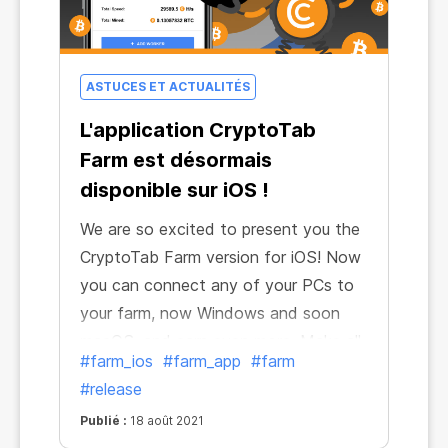
ASTUCES ET ACTUALITÉS
L'application CryptoTab
Farm est désormais
disponible sur iOS !
We are so excited to present you the
CryptoTab Farm version for iOS! Now
you can connect any of your PCs to
your farm, now Windows and soon
macOS, and earn even more. Make all
#farm_ios
#farm_app
#farm
your computers generate income,
#release
install miners on them and easily get
Publié :
18 août 2021
your crypto.