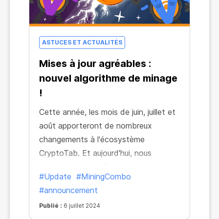
ASTUCES ET ACTUALITÉS
Mises à jour agréables :
nouvel algorithme de minage
!
Cette année, les mois de juin, juillet et
août apporteront de nombreux
changements à l'écosystème
CryptoTab. Et aujourd'hui, nous
sommes heureux d'annoncer un
#Update
#MiningCombo
changement global qui peut déjà être
#announcement
ressenti dans tous les produits de
Publié :
6 juillet 2024
l'écosystème !