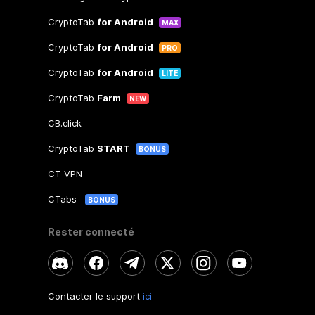
CryptoTab
for Android
MAX
CryptoTab
for Android
PRO
CryptoTab
for Android
LITE
CryptoTab
Farm
NEW
CB.click
CryptoTab
START
BONUS
CT VPN
CTabs
BONUS
Rester connecté
Contacter le support
ici