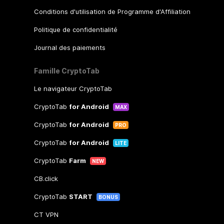
Conditions d'utilisation de Programme d'Affiliation
Politique de confidentialité
Journal des paiements
Famille CryptoTab
Le navigateur CryptoTab
CryptoTab
for Android
MAX
CryptoTab
for Android
PRO
CryptoTab
for Android
LITE
CryptoTab
Farm
NEW
CB.click
CryptoTab
START
BONUS
CT VPN