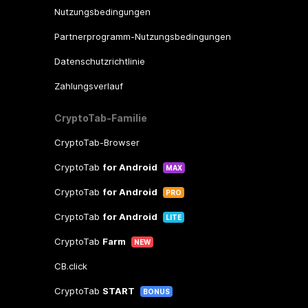
Nutzungsbedingungen
Partnerprogramm-Nutzungsbedingungen
Datenschutzrichtlinie
Zahlungsverlauf
CryptoTab-Familie
CryptoTab-Browser
CryptoTab
for Android
MAX
CryptoTab
for Android
PRO
CryptoTab
for Android
LITE
CryptoTab
Farm
NEW
CB.click
CryptoTab
START
BONUS