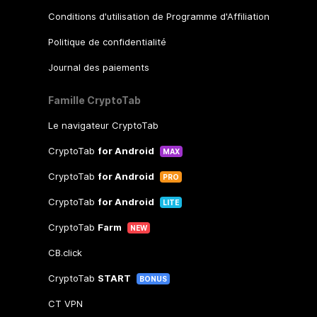
Conditions d'utilisation de Programme d'Affiliation
Politique de confidentialité
Journal des paiements
Famille CryptoTab
Le navigateur CryptoTab
CryptoTab
for Android
MAX
CryptoTab
for Android
PRO
CryptoTab
for Android
LITE
CryptoTab
Farm
NEW
CB.click
CryptoTab
START
BONUS
CT VPN