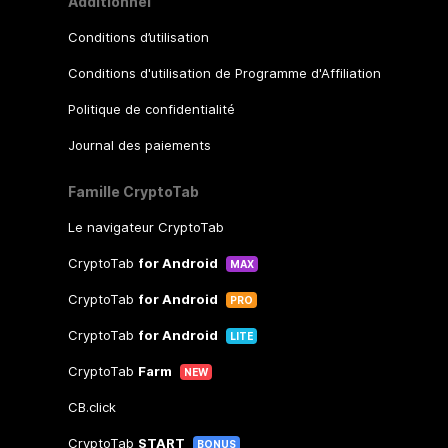
Additionnel
Conditions d’utilisation
Conditions d'utilisation de Programme d'Affiliation
Politique de confidentialité
Journal des paiements
Famille CryptoTab
Le navigateur CryptoTab
CryptoTab
for Android
MAX
CryptoTab
for Android
PRO
CryptoTab
for Android
LITE
CryptoTab
Farm
NEW
CB.click
CryptoTab
START
BONUS