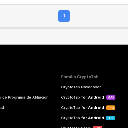
1
Familia CryptoTab
CryptoTab Navegador
 de Programa de Afiliación
CryptoTab
for Android
MAX
dad
CryptoTab
for Android
PRO
CryptoTab
for Android
LITE