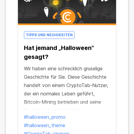
TIPPS UND NEUIGKEITEN
Hat jemand „Halloween"
gesagt?
Wir haben eine schrecklich gruselige
Geschichte für Sie. Diese Geschichte
handelt von einem CryptoTab-Nutzer,
der ein normales Leben geführt,
Bitcoin-Mining betrieben und seine
Freunde eingeladen hatte, am
#halloween_promo
Netzwerk teilzunehmen...aber er hatte
#halloween_theme
seine Telegram-Nachricht nicht
#CryptoTab_stickers