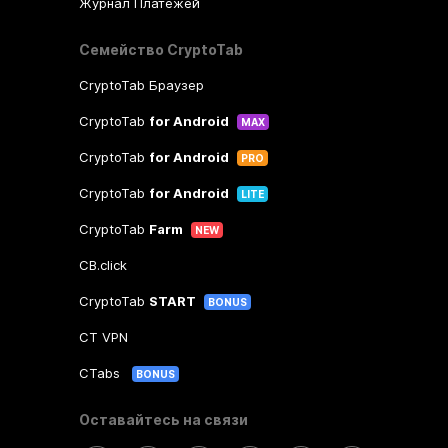
Журнал Платежей
Семейство CryptoTab
CryptoTab Браузер
CryptoTab
for Android
MAX
CryptoTab
for Android
PRO
CryptoTab
for Android
LITE
CryptoTab
Farm
NEW
CB.click
CryptoTab
START
BONUS
CT VPN
CTabs
BONUS
Оставайтесь на связи