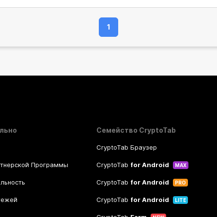
1
льно
Семейство CryptoTab
CryptoTab Браузер
ртнерской Программы
CryptoTab
for Android
MAX
льность
CryptoTab
for Android
PRO
тежей
CryptoTab
for Android
LITE