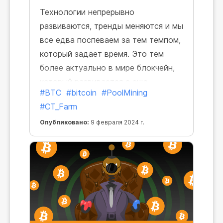
Технологии непрерывно
развиваются, тренды меняются и мы
все едва поспеваем за тем темпом,
который задает время. Это тем
более актуально в мире блокчейн,
который развивается с еще
#BTC
#bitcoin
#PoolMining
большей скоростью, чем наша с
#CT_Farm
вами повседневность. Прекрасно,
что в нем есть стабильный
Опубликовано:
9 февраля 2024 г.
ориентир, который остается с нами
в любой ситуации — Биткоин.