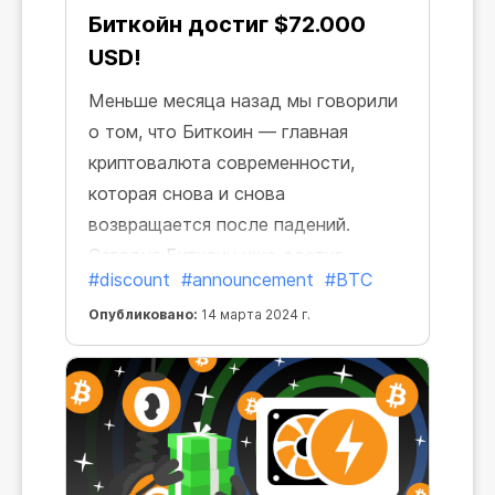
Биткойн достиг $72.000
USD!
Меньше месяца назад мы говорили
о том, что Биткоин — главная
криптовалюта современности,
которая снова и снова
возвращается после падений.
Сегодня Биткоин уже достиг
#discount
#announcement
#BTC
отметки в $72.000 USD!
Опубликовано:
14 марта 2024 г.