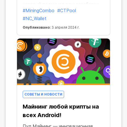
который поднимет ваш заработок
#MiningCombo
#CTPool
до турбо-скоростей и
#NC_Wallet
сверхприбылей!
Опубликовано:
3 апреля 2024 г.
СОВЕТЫ И НОВОСТИ
Майнинг любой крипты на
всех Android!
Пул Майнинг — инновационная