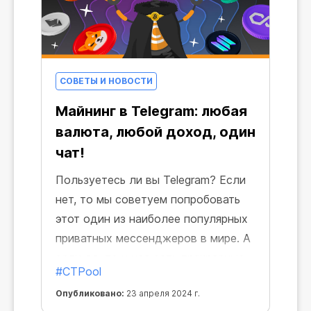
СОВЕТЫ И НОВОСТИ
Майнинг в Telegram: любая
валюта, любой доход, один
чат!
Пользуетесь ли вы Telegram? Если
нет, то мы советуем попробовать
этот один из наиболее популярных
приватных мессенджеров в мире. А
если да, то у нас есть прекрасные
#CTPool
новости! Теперь майнинг любой
Опубликовано:
23 апреля 2024 г.
крипты с CryptoTab доступен прямо