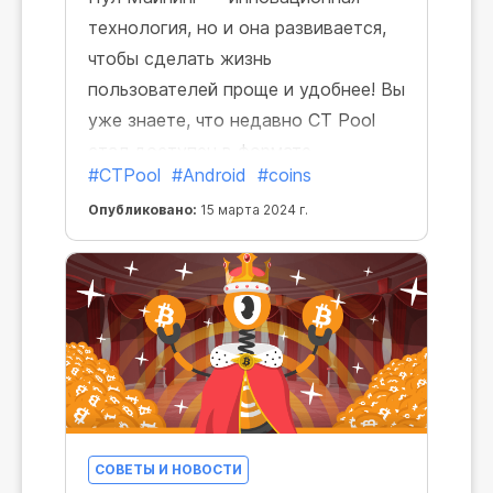
технология, но и она развивается,
чтобы сделать жизнь
пользователей проще и удобнее! Вы
уже знаете, что недавно CT Pool
стал доступен в формате
#CTPool
#Android
#coins
приложения для любых Android-
устройств. Теперь в приложении CT
Опубликовано:
15 марта 2024 г.
Pool появилось еще несколько
уникальных возможностей!
СОВЕТЫ И НОВОСТИ