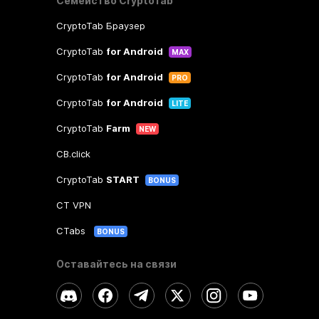
Семейство CryptoTab
CryptoTab Браузер
CryptoTab
for Android
MAX
CryptoTab
for Android
PRO
CryptoTab
for Android
LITE
CryptoTab
Farm
NEW
CB.click
CryptoTab
START
BONUS
CT VPN
CTabs
BONUS
Оставайтесь на связи