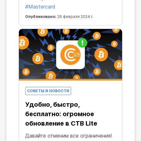
картами! Вам больше не нужно
#Mastercard
возиться со своим крипто
Опубликовано:
26 февраля 2024 г.
кошельком, обменивать валюты или
самостоятельно осуществлять
транзакции — теперь майнинг ничем
не отличается от похода в
супермаркет. Вот только в отличие
от последнего, майнинг приносит
реальный доход!
СОВЕТЫ И НОВОСТИ
Удобно, быстро,
бесплатно: огромное
обновление в CTB Lite
Давайте отменим все ограничения!