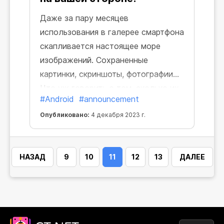
Даже за пару месяцев
использования в галерее смартфона
скапливается настоящее море
изображений. Сохраненные
картинки, скриншоты, фотографии…
Что уж говорить о том, сколько их
#Android
#announcement
накапливается за годы. Как быстро
найти фотографии из отпуска 2-х
Опубликовано:
4 декабря 2023 г.
летней давности? А скриншот
понравившегося товара, сделанный
НАЗАД
9
10
11
12
13
ДАЛЕЕ
несколько месяцев назад?
Монотонного перелистывания
галереи не избежать.