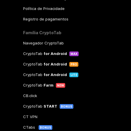
Política de Privacidade
Registro de pagamentos
Família CryptoTab
Navegador CryptoTab
CryptoTab
for Android
MAX
CryptoTab
for Android
PRO
CryptoTab
for Android
LITE
CryptoTab
Farm
NEW
CB.click
CryptoTab
START
BONUS
CT VPN
CTabs
BONUS