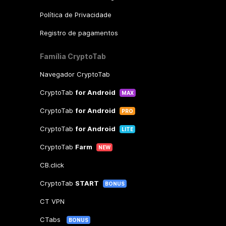
Política de Privacidade
Registro de pagamentos
Família CryptoTab
Navegador CryptoTab
CryptoTab
for Android
MAX
CryptoTab
for Android
PRO
CryptoTab
for Android
LITE
CryptoTab
Farm
NEW
CB.click
CryptoTab
START
BONUS
CT VPN
CTabs
BONUS