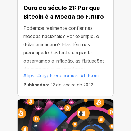
Ouro do século 21: Por que
Bitcoin é a Moeda do Futuro
Podemos realmente confiar nas
moedas nacionais? Por exemplo, o
dólar americano? Elas têm nos
preocupado bastante enquanto
observamos a inflação, as flutuações
do mercado e as tendências
#tips
#cryptoeconomics
#bitcoin
econômicas globais nos últimos anos.
Publicados:
22 de janeiro de 2023
A taxa de inflação do dólar americano
em 2022 ultrapassou a máxima
histórica em 40 anos e atingiu 7,9%.