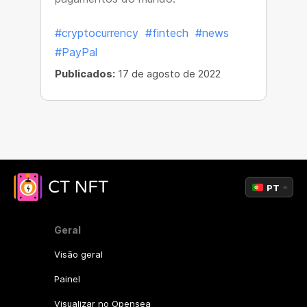
#cryptocurrency
#fintech
#news
#PayPal
Publicados:
17 de agosto de 2022
PT
Geral
Visão geral
Painel
Visualizar no Opensea