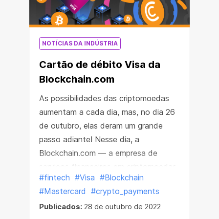
NOTÍCIAS DA INDÚSTRIA
Cartão de débito Visa da
Blockchain.com
As possibilidades das criptomoedas
aumentam a cada dia, mas, no dia 26
de outubro, elas deram um grande
passo adiante! Nesse dia, a
Blockchain.com — a empresa de
serviços financeiros em criptomoedas
#fintech
#Visa
#Blockchain
mais popular do mundo — mostrou ao
#Mastercard
#crypto_payments
mundo seu novo Blockchain.com
Publicados:
28 de outubro de 2022
Visa® Card.