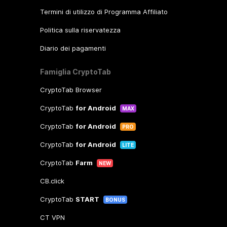
Termini di utilizzo di Programma Affiliato
Politica sulla riservatezza
Diario dei pagamenti
Famiglia CryptoTab
CryptoTab Browser
CryptoTab
for Android
MAX
CryptoTab
for Android
PRO
CryptoTab
for Android
LITE
CryptoTab
Farm
NEW
CB.click
CryptoTab
START
BONUS
CT VPN