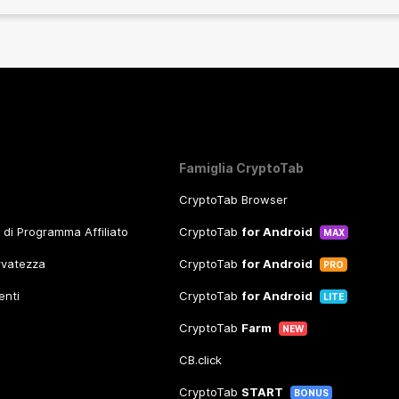
Famiglia CryptoTab
CryptoTab Browser
o di Programma Affiliato
CryptoTab
for Android
MAX
ervatezza
CryptoTab
for Android
PRO
enti
CryptoTab
for Android
LITE
CryptoTab
Farm
NEW
CB.click
CryptoTab
START
BONUS