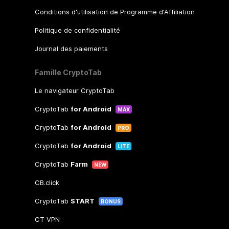
Conditions d'utilisation de Programme d'Affiliation
Politique de confidentialité
Journal des paiements
Famille CryptoTab
Le navigateur CryptoTab
CryptoTab
for Android
MAX
CryptoTab
for Android
PRO
CryptoTab
for Android
LITE
CryptoTab
Farm
NEW
CB.click
CryptoTab
START
BONUS
CT VPN