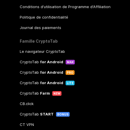
Conditions d'utilisation de Programme d'Affiliation
Politique de confidentialité
Journal des paiements
Famille CryptoTab
Le navigateur CryptoTab
CryptoTab
for Android
MAX
CryptoTab
for Android
PRO
CryptoTab
for Android
LITE
CryptoTab
Farm
NEW
CB.click
CryptoTab
START
BONUS
CT VPN