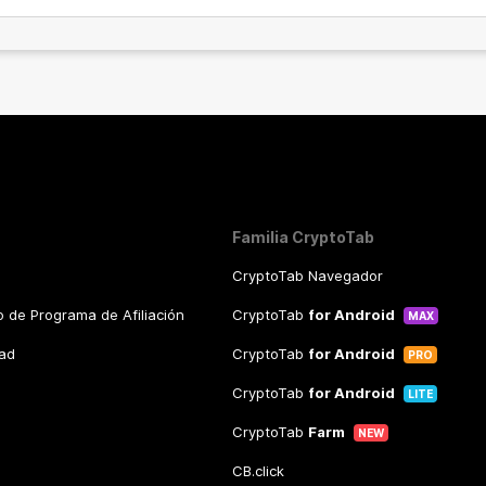
Familia CryptoTab
CryptoTab Navegador
 de Programa de Afiliación
CryptoTab
for Android
MAX
dad
CryptoTab
for Android
PRO
CryptoTab
for Android
LITE
CryptoTab
Farm
NEW
CB.click