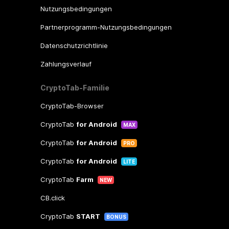
Nutzungsbedingungen
Partnerprogramm-Nutzungsbedingungen
Datenschutzrichtlinie
Zahlungsverlauf
CryptoTab-Familie
CryptoTab-Browser
CryptoTab
for Android
MAX
CryptoTab
for Android
PRO
CryptoTab
for Android
LITE
CryptoTab
Farm
NEW
CB.click
CryptoTab
START
BONUS