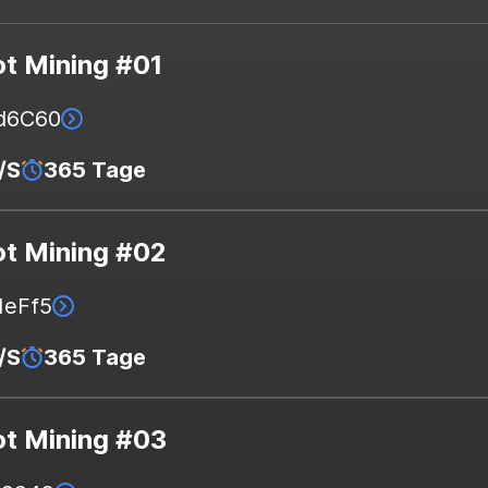
t Mining #01
.d6C60
/S
365 Tage
t Mining #02
1eFf5
/S
365 Tage
t Mining #03