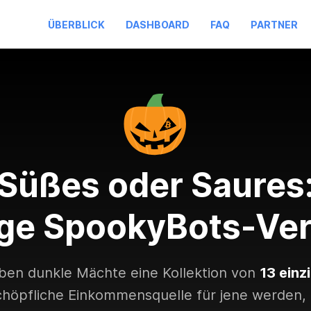
ÜBERBLICK
DASHBOARD
FAQ
PARTNER
Süßes oder Saures
ige SpookyBots-Ver
en dunkle Mächte eine Kollektion von
13 einz
höpfliche Einkommensquelle für jene werden, 