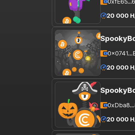
0xfE65...
20 000 H
SpookyBo
0x0741..
20 000 H
SpookyBo
0xDba8..
20 000 H