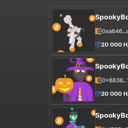
SpookyBo
0xa646..
20 000 H
SpookyBo
0x8836...
20 000 H
SpookyBo