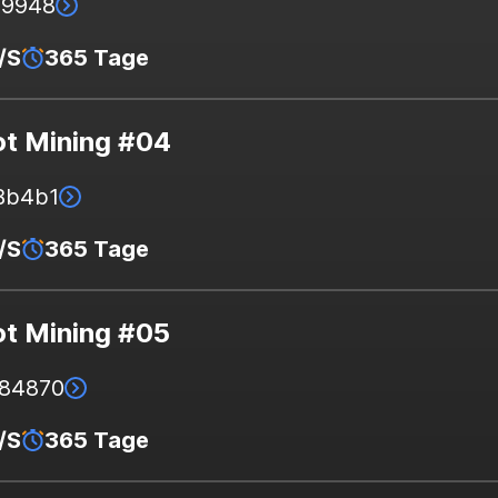
69948
/S
365 Tage
t Mining #04
.Bb4b1
/S
365 Tage
t Mining #05
.84870
/S
365 Tage