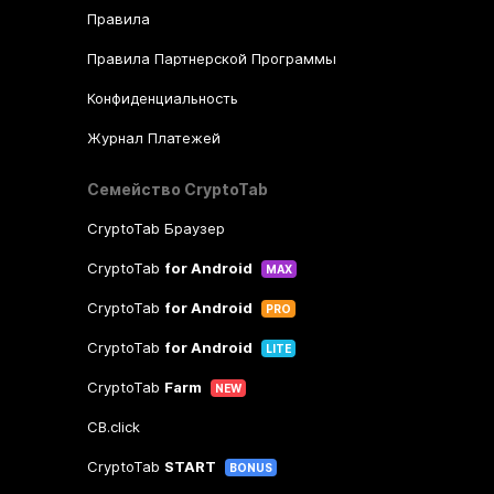
Правила
Правила Партнерской Программы
Конфиденциальность
Журнал Платежей
Семейство CryptoTab
CryptoTab Браузер
CryptoTab
for Android
MAX
CryptoTab
for Android
PRO
CryptoTab
for Android
LITE
CryptoTab
Farm
NEW
CB.click
CryptoTab
START
BONUS