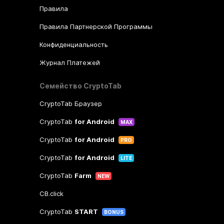
Правила
Правила Партнерской Программы
Конфиденциальность
Журнал Платежей
Семейство CryptoTab
CryptoTab Браузер
CryptoTab
for Android
MAX
CryptoTab
for Android
PRO
CryptoTab
for Android
LITE
CryptoTab
Farm
NEW
CB.click
CryptoTab
START
BONUS