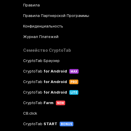
Правила
Правила Партнерской Программы
Конфиденциальность
Журнал Платежей
Семейство CryptoTab
CryptoTab Браузер
CryptoTab
for Android
MAX
CryptoTab
for Android
PRO
CryptoTab
for Android
LITE
CryptoTab
Farm
NEW
CB.click
CryptoTab
START
BONUS