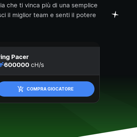
cia che ti vinca più di una semplice
i il miglior team e senti il potere
ing Pacer
Byte Bla
600000
cH/s
40000
COMPRA GIOCATORE