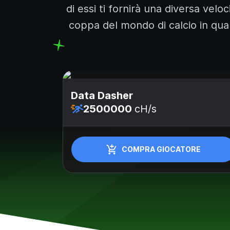
di essi ti fornirà una diversa velo
coppa del mondo di calcio in quant
Data Dasher
2500000
cH/s
RE
COMPRA GIOCATORE