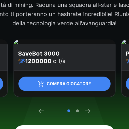
cità di mining. Raduna una squadra all-star e las
o ti porteranno un hashrate incredibile! Riunisc
della tecnologia verde all'avanguardia!
SaveBot 3000
P
1200000
cH/s
COMPRA GIOCATORE